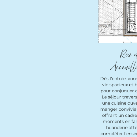
Rez d
Acceuill
Dès l’entrée, vo
vie spacieux et 
pour conjuguer c
Le séjour traver
une cuisine ouve
manger convivial
offrant un cadre
moments en fam
buanderie atte
compléter l’ens