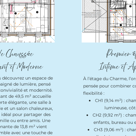
e Chaussée
Premier é
ant et Moderne
Intime et A
us découvrez un espace de
À l’étage du Charme, l’or
baigné de lumière, pensé
pensée pour combiner co
onvivialité et modernité.
flexibilité :
sant de 49,5 m² accueille
CH1 (9,14 m²) : cha
rte élégante, une salle à
lumineuse, côt
e et un salon chaleureux,
 idéal pour partager des
CH2 (9,92 m²) : cha
ille ou entre amis. Une
enfants, bureau ou e
nante de 13,8 m² vient
CH3 (9,06 m²) : cha
emble avec une touche de