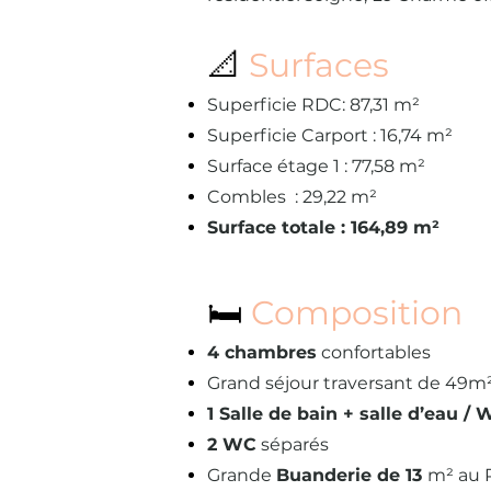
📐
Surfaces
Superficie RDC: 87,31 m²
Superficie Carport : 16,74 m²
Surface étage 1 : 77,58 m²
Combles : 29,22 m²
Surface totale : 164,89 m²
🛏️
Composition
4 chambres
confortables
Grand séjour traversant de 49
m
1 Salle de bain + salle d’eau /
2 WC
séparés
Grande
Buanderie de 13
m²
au 