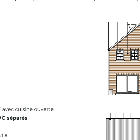
²
avec cuisine ouverte
 WC séparés
RDC