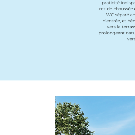
praticité indisp
rez-de-chaussée
WC séparé acc
d’entrée, et bén
vers la terrass
prolongeant natu
vers